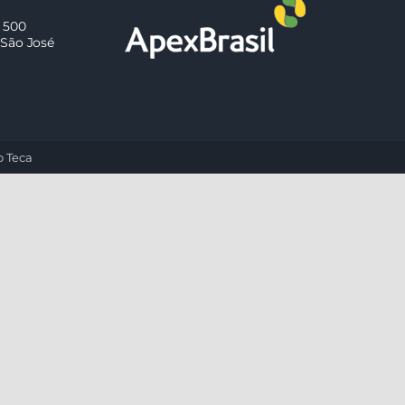
 500
 São José
o Teca