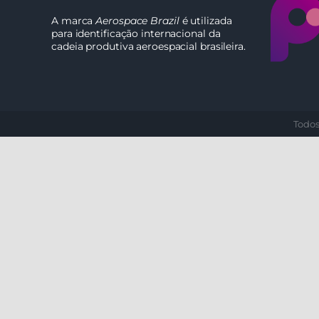
A marca
Aerospace Brazil
é utilizada
para identificação internacional da
cadeia produtiva aeroespacial brasileira.
Todos