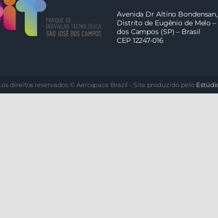
Avenida Dr Altino Bondensan,
Distrito de Eugênio de Melo –
dos Campos (SP) – Brasil
CEP 12247-016
 os direitos reservados © Aerospace Brazil - Site produzido pelo
Estúdi