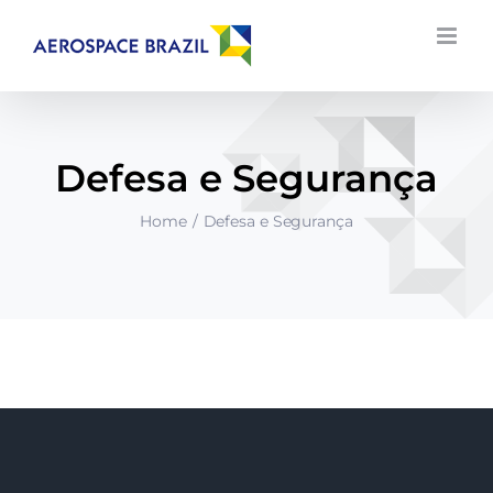
Ir
para
o
conteúdo
Defesa e Segurança
Home
Defesa e Segurança